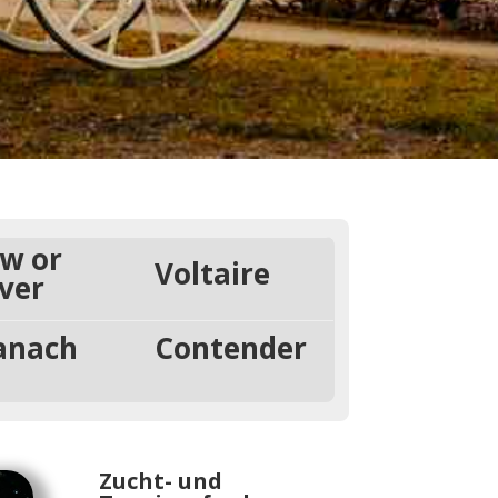
w or
Voltaire
ver
anach
Contender
Zucht- und