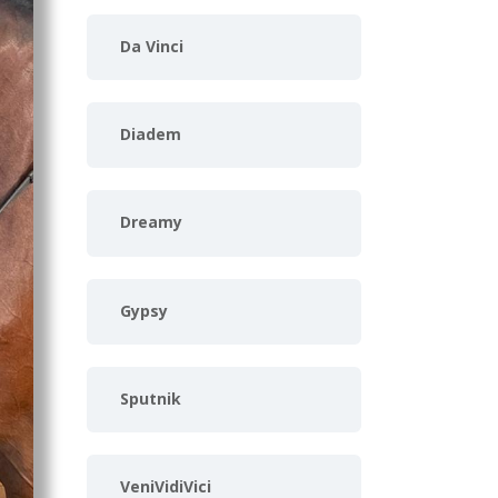
Da Vinci
Diadem
Dreamy
Gypsy
Sputnik
VeniVidiVici