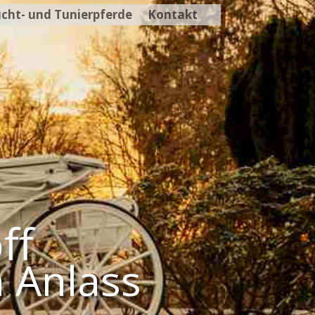
cht- und Tunierpferde
Kontakt
ff
n Anlass