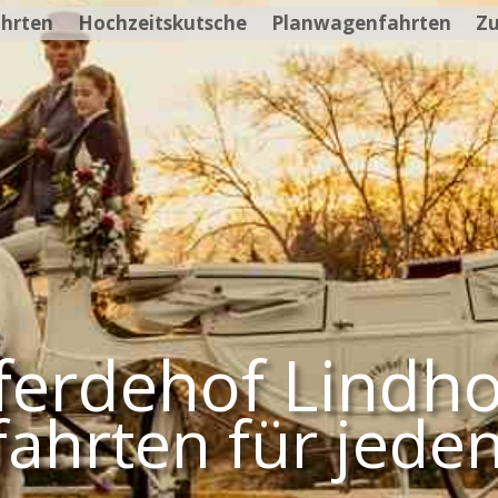
hrten
Hochzeitskutsche
Planwagenfahrten
Zu
ferdehof Lindho
fahrten
für jede