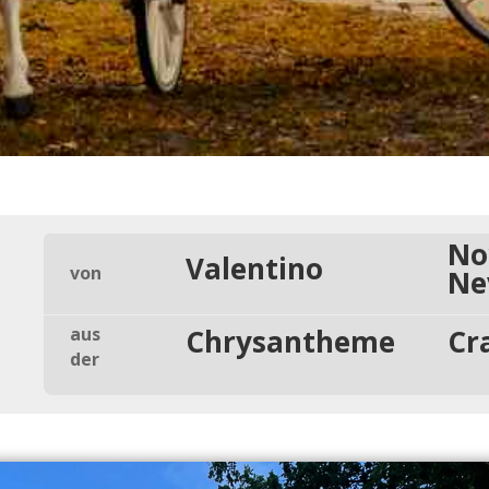
No
Valentino
von
Ne
aus
Chrysantheme
Cr
der