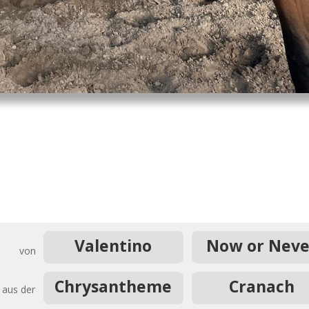
Valentino
Now or Neve
von
Chrysantheme
Cranach
aus der